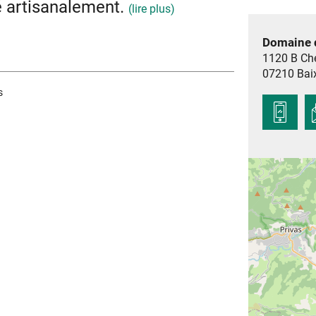
é artisanalement.
(lire plus)
Domaine 
court;
1120 B Ch
s marchés suivants :
07210
Bai
i matin 9h30-12h30 (Chalet en bois rond point
s
rien sous Chomérac),
 8h30 à 13h de juin à septembre,
i soir à partir de 18h, juillet et août,
oliviers environ et autant de grenadiers, de
ratique la permaculture et transforme tout tout
dé ancestral des scourtins*.
t développé ses propres machines. L'idée étant
ipé où on arrive à traiter entre 300 et 400 kilos
ur.
 de l'huile ?
e, en fils tressés. On met un scourtin sur un
st des olives broyées qui ont maturé, qui ont
e commence à sortir. On va remettre un scourtin
et un scourtin, une couche de pâte et ainsi de
. Petite pression au début. De plus en plus fort