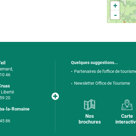
 s'écoule. Quand c'est terminé, on enlève la
+
ever la pâte épuisée où il y a plus d'huile à
-
commence.
eil
Quelques suggestions...
 Semard,
Partenaires de l’office de tourism
 10 46
Newsletter Office de Tourisme
Cruas
 Liberté
 59 20
lba-la-Romaine
Nos
Carte
 45 86
brochures
interacti