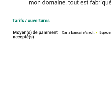
mon domaine, tout est fabriqu
Vente en circuit 
Tarifs / ouvertures
Vous pouvez me retrouver sur le
-Chalet de Brune tous les vendredi de 16h à 19h et Samed
Moyen(s) de paiement
Carte bancaire/crédit
Espèce
de covoiturage de Saint Sympho
accepté(s)
-Marché de Coux tous les Dimanche matin de
-Marché de Saint Vincent de Barrès tous les mercred
Installé depuis 2015, Jean-Cyril Alibert a planté 1200 
différentes variétés pour la biodynamie. Ici, Jean-Cyril p
seul en utilisant pour l'huile, le procé
Jean-Cyril Alibert, avec l'aide de son papa, a fabriqué e
notamment d'éviter les trajets. On a un joli atelier bien équ
d'olives par jo
*Des scourtins pour faire
A l'ancienne. Ce sont des grands disques en polypropylèn
plateau, on étale une couche de pâte dessus. La pâte, c'e
été triturées pendant un certain temps, histoire que l'huil
par dessus et étaler à nouveau une couche de pâte, on rem
suite. Et l'ensemble du cylindre, on le met après en presse