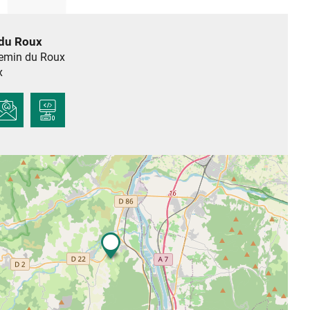
du Roux
emin du Roux
x