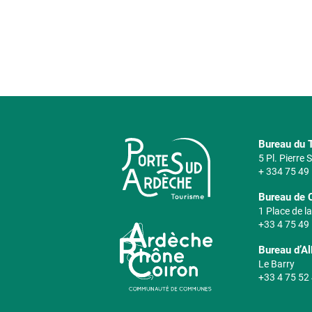
et on le laisse en pression, le temps que toute l'huile
pression, on sort les scourtins, on les nettoie pour enl
l'intérieur et on re
Bureau du T
5 Pl. Pierre
+ 334 75 49
Bureau de 
1 Place de la
+33 4 75 49
Bureau d’A
Le Barry
+33 4 75 52