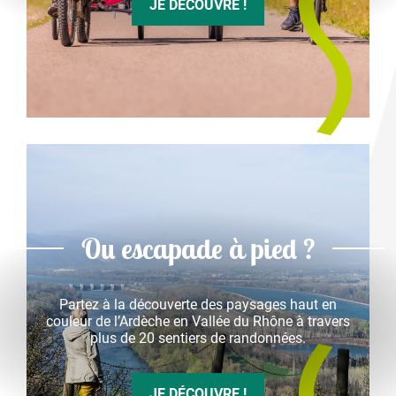
JE DÉCOUVRE !
Ou escapade à pied ?
Partez à la découverte des paysages haut en
couleur de l’Ardèche en Vallée du Rhône à travers
plus de 20 sentiers de randonnées.
JE DÉCOUVRE !