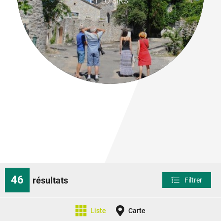
ET LOISIRS
46
résultats
Filtrer
Liste
Carte