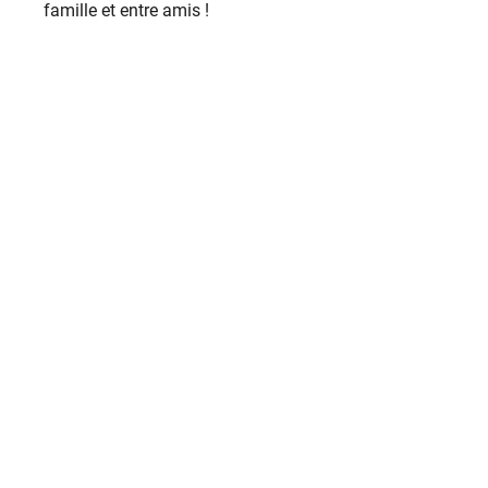
famille et entre amis !
De Valvignères à
Rochemaure, en passant par
Meysse et le Teil, partez en
balade gourmande !
Au programme : découverte d’un domaine viticole
familial, déjeuner traditionnel et flânerie au marché du
Teil ou de Rochemaure.