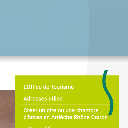
L'Office de Tourisme
Adresses utiles
Créer un gîte ou une chambre
d’hôtes en Ardèche Rhône Coiron