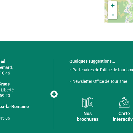
+
-
eil
Quelques suggestions...
 Semard,
Partenaires de l’office de tourism
 10 46
Newsletter Office de Tourisme
Cruas
 Liberté
 59 20
lba-la-Romaine
Nos
Carte
 45 86
brochures
interacti