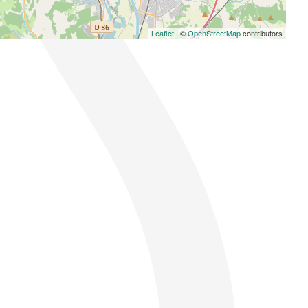
Leaflet
| ©
OpenStreetMap
contributors