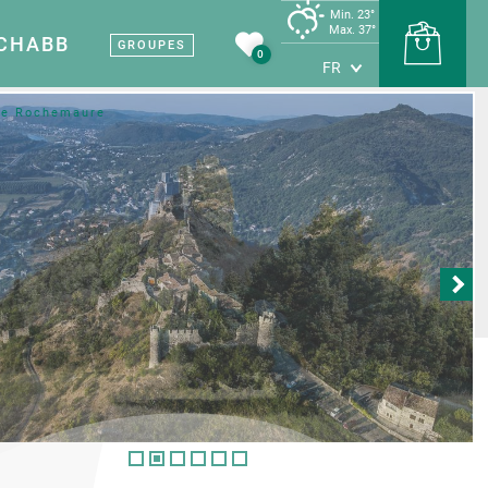
Min. 23°
Max. 37°
 CHABB
GROUPES
0
FR
de Rochemaure
Terre de vin
Carte touristique
Sites et musées
l Vignobles et
Nos sites et musées
uvertes
e
Patrimoine médiéval
ines viticoles
Les grottes
producteurs
Terre d’industrie
étapes savoureuses
tes et artisans
rte