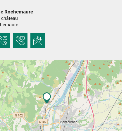
de Rochemaure
 château
hemaure