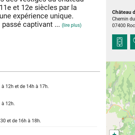
11e et 12e siècles par la
Château 
 une expérience unique.
Chemin du
 passé captivant ...
(lire plus)
07400
Roc
les vestiges du château de Rochemaure n’en
r contrôler le passage des marchandises sur le
aractéristique des châteaux du 12e siècle. Les
insi que la plupart des ruelles composant son
ue médiévale.
rières de calcaire à Cruas, tout était réuni pour
aux charmes indéniables.
le Rhône et les paysages volcaniques.
r la vallée du Rhône, tout en découvrant les
 à 12h et de 14h à 17h.
ées vous dévoileront l'Histoire derrière ces
assé médiévale de Rochemaure.
ue mardi en juillet et août.
 à 12h.
h30 et de 16h à 18h.
+