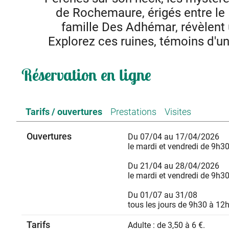
de Rochemaure, érigés entre le 
famille Des Adhémar, révèlent
Explorez ces ruines, témoins d'un
Par son imposant donjon dominant la vallée du Rhône, 
Réservation en ligne
finissent pas de fasciner petits et grands. Construit pou
fleuve, il est aussi un véritable complexe architectural c
remparts qui l’entourent et descendent dans la vallée, a
bourg, datent de l'époq
Tarifs / ouvertures
Prestations
Visites
Entre le plateau du Coiron fournissant le basalte et les car
construire un château et son bourg 
Ouvertures
Ils offrent par ailleurs, une vue splendide sur 
Du 07/04 au 17/04/2026
Entre ombre et lumière, contemplez la vue envoûtante su
le mardi et vendredi de 9h30
secrets de ce lieu empreint de mystère. Des visites guid
vestiges, créant une immersion dans le p
Du 21/04 au 28/04/2026
Plongez dans les combats médiévaux chaq
le mardi et vendredi de 9h30
Du 01/07 au 31/08
tous les jours de 9h30 à 12
Tarifs
Adulte : de 3,50 à 6 €.