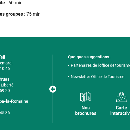
ite
: 60 min
les groupes
: 75 min
eil
Quelques suggestions...
 Semard,
Partenaires de l’office de tourism
 10 46
Newsletter Office de Tourisme
Cruas
 Liberté
 59 20
lba-la-Romaine
Nos
Carte
 45 86
brochures
interacti