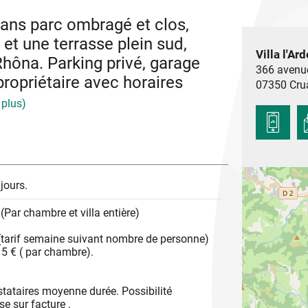
dans parc ombragé et clos,
et une terrasse plein sud,
Villa l'Ar
Rhôna. Parking privé, garage
366 avenu
propriétaire avec horaires
07350
Cru
e plus)
oiles.
jours.
(Par chambre et villa entière)
(tarif semaine suivant nombre de personne)
5 € ( par chambre).
stataires moyenne durée. Possibilité
se sur facture .