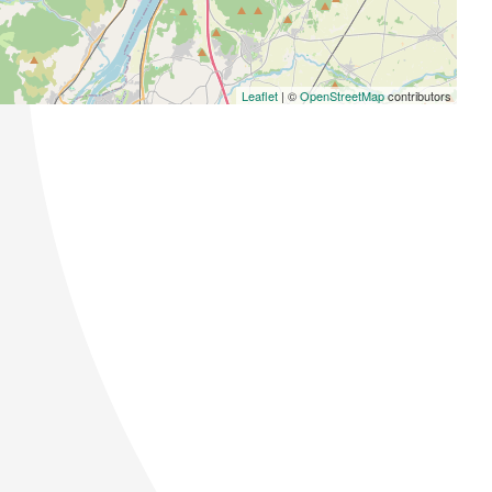
Leaflet
| ©
OpenStreetMap
contributors