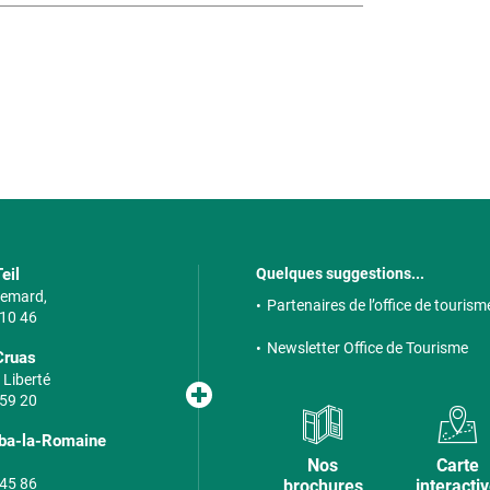
eil
Quelques suggestions...
 Semard,
Partenaires de l’office de tourism
 10 46
Newsletter Office de Tourisme
Cruas
 Liberté
 59 20
lba-la-Romaine
Nos
Carte
 45 86
brochures
interacti