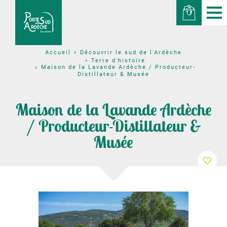
Découvrir le sud de l'Ardèche
Accueil
Terre d'histoire
Maison de la Lavande Ardèche / Producteur-
Distillateur & Musée
Maison de la Lavande Ardèche
/ Producteur-Distillateur &
Musée