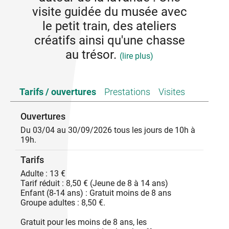
visite guidée du musée avec
le petit train, des ateliers
créatifs ainsi qu'une chasse
au trésor.
(lire plus)
Vivez une expérience Lavandissime à la Maison de
Tarifs / ouvertures
Prestations
Visites
la Lavande !
Bienvenue au cœur des Gorges de l’Ardèche dans un
Ouvertures
cadre authentique. La Maison de la Lavande vous
Du 03/04 au 30/09/2026 tous les jours de 10h à
accueille d’avril à septembre à la sortie du village de
19h.
Saint-Remèze, à quelques minutes du Pont d’Arc.
Trois activités autour de la lavande n’attendent que
Tarifs
vous !
Adulte : 13 €
- La visite guidée du musée : Embarquez à bord du
Tarif réduit : 8,50 € (Jeune de 8 à 14 ans)
Petit Train des Lavandes pour faire le tour du
Enfant (8-14 ans) : Gratuit moins de 8 ans
domaine ! Un moment inoubliable qui ravira autant
Groupe adultes : 8,50 €.
les petits que les grands. Vivez une expérience
immersive dans la salle 360° avec le spectacle
Gratuit pour les moins de 8 ans, les
"Marius et l'histoire de la Lavande". Avec un guide,