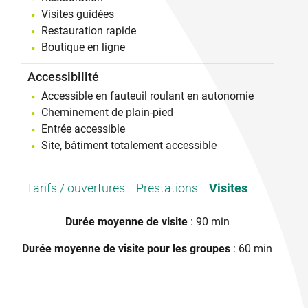
cars
Visites guidées
- Animaux autorisés tenus en laisse
Restauration rapide
- Nos espaces sont accessibles en poussette et aux
Boutique en ligne
personnes à mobilité réduite.
- Promenades et photos dans les champs sont libres
et fortement conseillées.
Accessibilité
- Visite de groupe possible à partir de 20 personnes
Accessible en fauteuil roulant en autonomie
sur demande
Cheminement de plain-pied
Entrée accessible
Site, bâtiment totalement accessible
Tarifs / ouvertures
Prestations
Visites
Durée moyenne de visite
: 90 min
Durée moyenne de visite pour les groupes
: 60 min