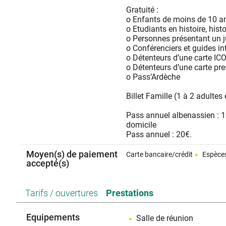
Gratuité :
o Enfants de moins de 10 a
o Etudiants en histoire, histoi
o Personnes présentant un ju
o Conférenciers et guides in
o Détenteurs d’une carte I
o Détenteurs d’une carte pr
o Pass’Ardèche
Billet Famille (1 à 2 adultes
Pass annuel albenassien : 12
domicile
Pass annuel : 20€.
Moyen(s) de paiement
Carte bancaire/crédit
Espèce
accepté(s)
Tarifs / ouvertures
Prestations
Equipements
Salle de réunion