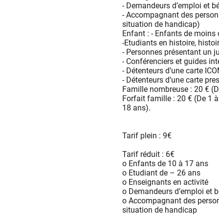
- Demandeurs d’emploi et b
Durée des visites : entre
- Accompagnant des personne
situation de handicap)
Créneaux des visites guidées, réservation consei
Enfant : - Enfants de moins
https://lechateauaubenas.qweekle.com/shop/lechate
-Etudiants en histoire, histoir
- Personnes présentant un ju
Rendez-vous sur le site internet du Ch
- Conférenciers et guides int
- Détenteurs d’une carte IC
- Détenteurs d’une carte pre
Famille nombreuse : 20 € (De
Forfait famille : 20 € (De 1
18 ans).
Tarif plein : 9€
Tarif réduit : 6€
o Enfants de 10 à 17 ans
o Etudiant de – 26 ans
o Enseignants en activité
o Demandeurs d’emploi et b
o Accompagnant des personne
situation de handicap