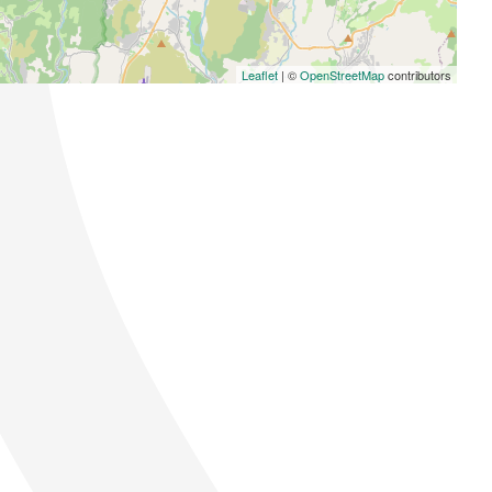
Leaflet
| ©
OpenStreetMap
contributors