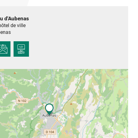
au d'Aubenas
hôtel de ville
enas