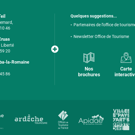
eil
Quelques suggestions...
 Semard,
Partenaires de l’office de tourism
 10 46
Newsletter Office de Tourisme
Cruas
 Liberté
 59 20
lba-la-Romaine
Nos
Carte
 45 86
brochures
interacti