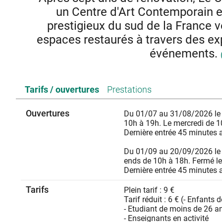
un Centre d'Art Contemporain e
prestigieux du sud de la France v
espaces restaurés à travers des expo
événements.
Le Château d'Aubenas a récemment achevé un ambitieux pr
Tarifs / ouvertures
Prestations
au public comme Centre d’Art Contemporain et du Patr
travaux, le site patrimonial, magnifiquement restauré, offr
médiévale. Désormais un véritable lieu de rencontre en
Ouvertures
Du 01/07 au 31/08/2026 le m
Château propose une programmation variée comprena
10h à 19h. Le mercredi de 1
événements culturels, visant à faire de ce si
Dernière entrée 45 minutes 
Chaque année, plusieurs expositions temporaires, person
Du 01/09 au 20/09/2026 le ma
artistes de toutes origines et générations. En parallèle, 
ends de 10h à 18h. Fermé le
Château : résidences artistiques, confére
Dernière entrée 45 minutes 
Un lieu unique où patrimoine et 
Tarifs
Plein tarif : 9 €
Visites guidées - Réservation obligatoire
Tarif réduit : 6 € (- Enfants
Découvrez l’histoire du Château et ses expositions grâce
- Etudiant de moins de 26 a
médiatrices, au prix d’une entrée au Château (9€ p
- Enseignants en activité