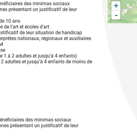
énéficiaires des minimas sociaux
+
 1h15 et 1h30
s présentant un justificatif de leur
-
llée à l'accueil du château ou sur :
 de 10 ans
auaubenas/multi/visites-guidees?lang=fr
e de l’art et écoles d’art
stificatif de leur situation de handicap
âteau pour plus de détails.
erprètes nationaux, régionaux et auxiliaires
OM
sse
 1 à 2 adultes et jusqu'à 4 enfants)
 à 2 adultes et jusqu’à 4 enfants de moins de
énéficiaires des minimas sociaux
s présentant un justificatif de leur