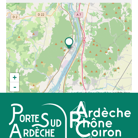
+
-
Leaflet
| ©
OpenStreetMap
contributors