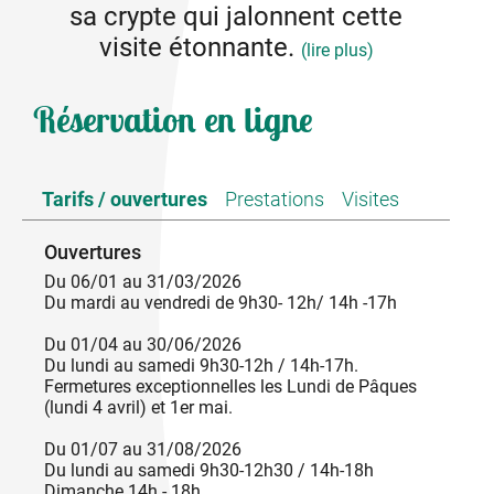
sa crypte qui jalonnent cette
visite étonnante.
(lire plus)
Visiter l’abbatiale Sainte-Marie de Cruas est
Réservation en ligne
l’opportunité de comprendre le fonctionnement
d’une communauté monastique à l’époque
médiévale et de découvrir de véritables trésors.
Trésor d’architecture tout d’abord, avec cet
Tarifs / ouvertures
Prestations
Visites
ensemble dans un pur style Roman très homogène
et impressionnant. L'autre trésor de cette église est
Ouvertures
sa tribune monastique, par la qualité de ses
sculptures et sa rareté. Le priant se trouvant dans la
Du 06/01 au 31/03/2026
crypte fait partie des éléments phare de ce
Du mardi au vendredi de 9h30- 12h/ 14h -17h
monument. Enfin, la mosaïque du 12e siècle, dans
le chœur de l’édifice, touche le visiteur par sa
Du 01/04 au 30/06/2026
beauté.
Du lundi au samedi 9h30-12h / 14h-17h.
Fermetures exceptionnelles les Lundi de Pâques
L’équipe des guides de l’Office du Tourisme vous
(lundi 4 avril) et 1er mai.
accueillera avec plaisir afin de vous faire découvrir
ce joyau.
Du 01/07 au 31/08/2026
Du lundi au samedi 9h30-12h30 / 14h-18h
Dimanche 14h - 18h.