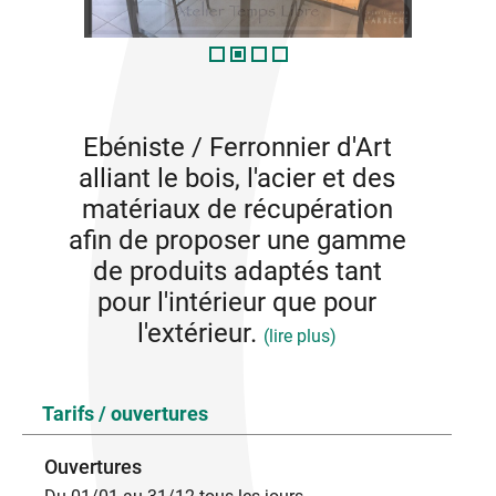
Ebéniste / Ferronnier d'Art
alliant le bois, l'acier et des
matériaux de récupération
afin de proposer une gamme
de produits adaptés tant
pour l'intérieur que pour
l'extérieur.
(lire plus)
Service de conseil en design d'espace (architecture
Tarifs / ouvertures
d'intérieure) et d'objets (designer)
Mobiliers et objets ont été le fruit d'une recherche en
fonction du besoin de la personne et de son utilité.
Ouvertures
Une réalisation demande donc un premier contact