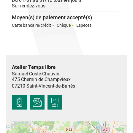
Du 01/01 au 31/12 tous les jours.
afin de connaitre la matière à exploiter ainsi que son
Sur rendez-vous.
cadre d'exposition.
Visite de l'atelier sur rendez-vous.
Moyen(s) de paiement accepté(s)
Fabrication de planches de skate en bois issus en
Carte bancaire/crédit
Chèque
Espèces
circuit court. Sérigraphie personnalisée de chaque
planche.
Plan7 > la 1ère Board Artisanale Ardéchoise en bois
100% Français, Numéro de Série Unique et
Sérigraphie Artisanale.
SkateBoard, Vintage 80's, LongBoard.
Atelier Temps libre
Samuel Coste-Chauvin
475 Chemin de Champvieux
07210
Saint-Vincent-de-Barrès