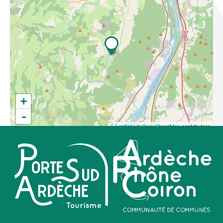
+
-
Leaflet
| ©
OpenStreetMap
contributors