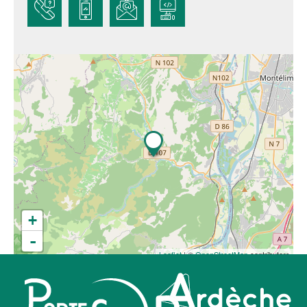
+
-
Leaflet
| ©
OpenStreetMap
contributors