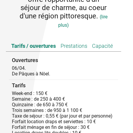
séjour de charme, au coeur
d'une région pittoresque.
(lire
plus)
Grand séjour de 50m² plein sud avec cheminée, coin
Tarifs / ouvertures
Prestations
Capacité
repas, bibliothèque, TV, LL, salle de bains, toilettes.
Cuisine indépendante équipée. Chambre en
mezzanine (lit 2 pers.) + canapé lit dans le séjour.
Ouvertures
Jardin et terrasse privés 25m², salon de jardin,
06/04.
barbecue. Meubles anciens et œuvres originales
De Pâques à Nöel.
d'artistes. Plan d'eau 2km. Piscine municipale 6km.
Canoë-kayak, golf 20km.
Tarifs
Week-end : 150 €
Semaine : de 250 à 400 €
Quinzaine : de 650 à 750 €
Trois semaines : de 950 à 1 100 €
Taxe de séjour : 0,55 € (par jour et par personne)
Forfait location draps et serviettes : 10 €
Forfait ménage en fin de séjour : 30 €
Location draps lits doubles : 10 €.