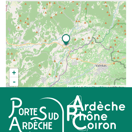
+
-
Leaflet
| ©
OpenStreetMap
contributors