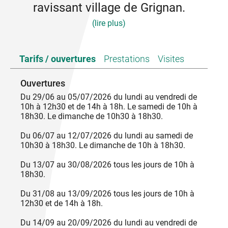
ravissant village de Grignan.
(lire plus)
Visitez le palais du comte de Grignan, gouverneur
Tarifs / ouvertures
Prestations
Visites
du roi Soleil en Provence, et de son épouse
Françoise, fille de la marquise de Sévigné et plus
jolie fille de France. La Marquise séjourne
Ouvertures
longuement au château et destine à sa chère fille
Du 29/06 au 05/07/2026 du lundi au vendredi de
des centaines de lettres, qui la rendront
10h à 12h30 et de 14h à 18h. Le samedi de 10h à
immensément célèbre. Le monument, riche de 1000
18h30. Le dimanche de 10h30 à 18h30.
ans d’histoire, offre un panorama époustouflant sur
la Provence, le Mont-Ventoux, les lavandes et
Du 06/07 au 12/07/2026 du lundi au samedi de
Grignan, l’un des plus beaux villages de France.
10h30 à 18h30. Le dimanche de 10h à 18h30.
En 2026, plongez au cœur d’un siècle de légende,
avec la célébration des 400 ans de la naissance de
Du 13/07 au 30/08/2026 tous les jours de 10h à
la Marquise et l’inauguration du deuxième étage du
18h30.
château, entièrement revisité et consacré au 17e.
Du 31/08 au 13/09/2026 tous les jours de 10h à
12h30 et de 14h à 18h.
Du 14/09 au 20/09/2026 du lundi au vendredi de