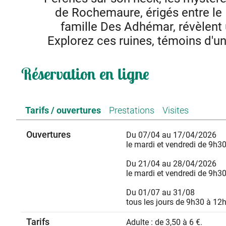
de Rochemaure, érigés entre le 
famille Des Adhémar, révèlent
Explorez ces ruines, témoins d'un
Par son imposant donjon dominant la vallée du Rhône, 
Réservation en ligne
finissent pas de fasciner petits et grands. Construit pou
fleuve, il est aussi un véritable complexe architectural c
remparts qui l’entourent et descendent dans la vallée, a
bourg, datent de l'époq
Tarifs / ouvertures
Prestations
Visites
Entre le plateau du Coiron fournissant le basalte et les car
construire un château et son bourg 
Ouvertures
Ils offrent par ailleurs, une vue splendide sur 
Du 07/04 au 17/04/2026
Entre ombre et lumière, contemplez la vue envoûtante su
le mardi et vendredi de 9h30
secrets de ce lieu empreint de mystère. Des visites guid
vestiges, créant une immersion dans le p
Du 21/04 au 28/04/2026
Plongez dans les combats médiévaux chaq
le mardi et vendredi de 9h30
Du 01/07 au 31/08
tous les jours de 9h30 à 12
Tarifs
Adulte : de 3,50 à 6 €.