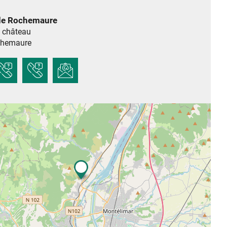
de Rochemaure
 château
hemaure