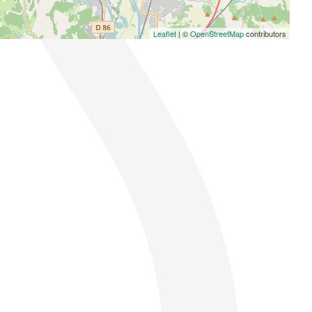
Leaflet
| ©
OpenStreetMap
contributors