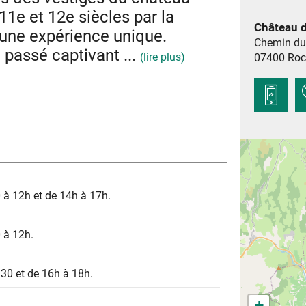
11e et 12e siècles par la
Château 
 une expérience unique.
Chemin du
 passé captivant ...
(lire plus)
07400
Roc
les vestiges du château de Rochemaure n’en
r contrôler le passage des marchandises sur le
aractéristique des châteaux du 12e siècle. Les
insi que la plupart des ruelles composant son
ue médiévale.
rières de calcaire à Cruas, tout était réuni pour
aux charmes indéniables.
le Rhône et les paysages volcaniques.
r la vallée du Rhône, tout en découvrant les
 à 12h et de 14h à 17h.
ées vous dévoileront l'Histoire derrière ces
assé médiévale de Rochemaure.
ue mardi en juillet et août.
 à 12h.
h30 et de 16h à 18h.
+