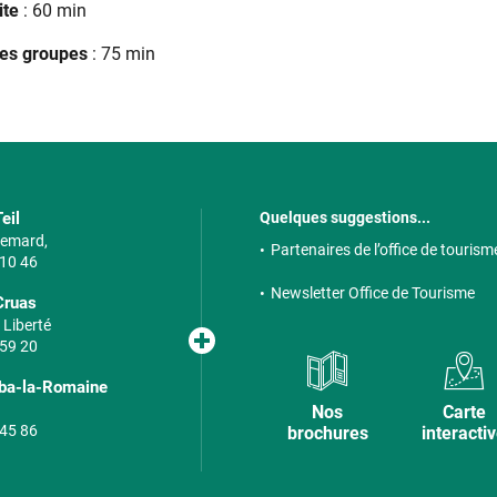
ite
: 60 min
les groupes
: 75 min
eil
Quelques suggestions...
 Semard,
Partenaires de l’office de tourism
 10 46
Newsletter Office de Tourisme
Cruas
 Liberté
 59 20
lba-la-Romaine
Nos
Carte
 45 86
brochures
interacti