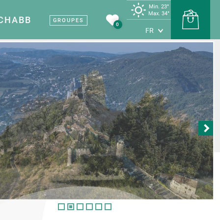
Min. 23°
Max. 34°
 CHABB
GROUPES
0
FR
Terre de vin
Carte touristique
Sites et musées
l Vignobles et
Nos sites et musées
uvertes
e
Patrimoine médiéval
ines viticoles
Les grottes
producteurs
Terre d’industrie
étapes savoureuses
tes et artisans
rte