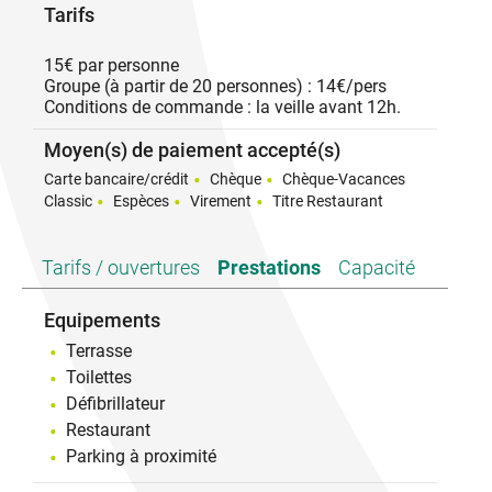
Tarifs
Notre établissement est sélectionné « Goûtez
l'Ardèche ».
''La cuisine du Marmitroll a accueilli son nouveau
15€ par personne
Chef Noé Pallier le 30 septembre 2024. Sa cuisine
Groupe (à partir de 20 personnes) : 14€/pers
traditionnelle mais remplie d'inventions
Conditions de commande : la veille avant 12h.
personnelles la rende à la fois légère et savoureuse.
De belles surprises en perspectives !''
Moyen(s) de paiement accepté(s)
Carte bancaire/crédit
Chèque
Chèque-Vacances
Classic
Espèces
Virement
Titre Restaurant
Tarifs / ouvertures
Prestations
Capacité
Equipements
Terrasse
Toilettes
Défibrillateur
Restaurant
Parking à proximité