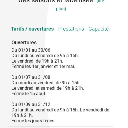
des saisons et labellisée.
(lire
plus)
Dégustez un savoureux pique-nique Goûtez
Tarifs / ouvertures
Prestations
Capacité
l’Ardèche composé de :
Salade composée de saison
Ouvertures
Sandwich aux rillettes de porc noir et pickles de
Du 01/01 au 30/06
concombre
Du lundi au vendredi de 9h à 15h.
Moelleux à la châtaigne ou moelleux au chocolat
Le vendredi de 19h à 21h.
Jus d’abricot ou de mirabelle
Fermé les 1er janvier et 1er mai.
Condition de commande pour le pique-nique : la
veille avant 12h. Merci.
Du 01/07 au 31/08
Du mardi au vendredi de 9h à 15h.
L'équipe du Marmitroll vous accueille au cœur du
Le vendredi et samedi de 19h à 21h.
village dans un cadre convivial, sur sa terrasse
Fermé le 15 août.
ombragée en été ou près de sa cheminée en hiver.
Nous vous proposons une cuisine traditionnelle,
Du 01/09 au 31/12
généreuse, composée de produits frais et de saison.
Du lundi au vendredi de 9h à 15h. Le vendredi de
Possibilité d'ouverture un soir de semaine ou le
19h à 21h.
dimanche hors saison pour des groupes à partir
Fermé les jours fériés
d'une quinzaine de personne, sur réservation au
minimum une semaine à l'avance.