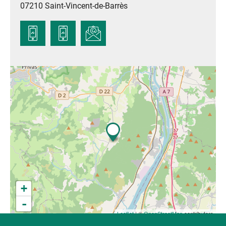
07210
Saint-Vincent-de-Barrès
+
-
Leaflet
| ©
OpenStreetMap
contributors