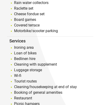
Rain water collectors
Fiche OTI PSA -
Raclette set
Cheese fondue set
Board games
Covered terrace
Motorbike/scooter parking
Services
Ironing area
Loan of bikes
Bedlinen hire
Cleaning with supplement
Luggage storage
Wi-fi
Tourist routes
Cleaning/housekeeping at end of stay
Booking of general amenities
Restaurant
Picnic hampers