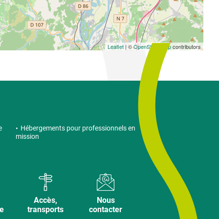
Leaflet
| ©
OpenStreetMap
contributors
e
Hébergements pour professionnels en
mission
Accès,
Nous
ve
transports
contacter