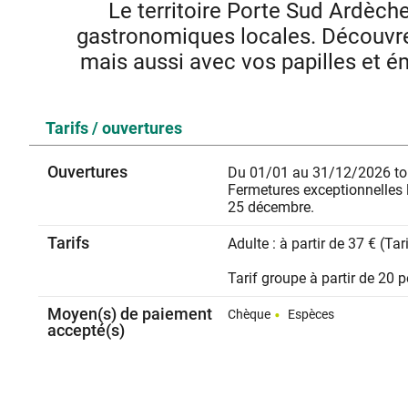
Le territoire Porte Sud Ardèch
gastronomiques locales. Découvre
mais aussi avec vos papilles et é
Programme 
Tarifs / ouvertures
Matin dès 9h30 Visite guidée du 
11h : Visite guidée et dégustati
13h : Déjeuner dans l'un de nos restaurants 
Ouvertures
Du 01/01 au 31/12/2026 tou
Après-midi dès 1
Fermetures exceptionnelles le
Visite guidée du Musée et de la
25 décembre.
Arnaud Soubeyran OU visite gu
Lavande.
Tarifs
Adulte : à partir de 37 € (Ta
Programme ajustable selo
Tarif groupe à partir de 20 
Ne comprend pas le t
Moyen(s) de paiement
Chèque
Espèces
accepté(s)