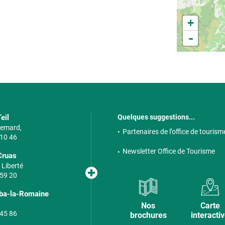
+
-
eil
Quelques suggestions...
 Semard,
Partenaires de l’office de tourism
 10 46
Newsletter Office de Tourisme
Cruas
 Liberté
 59 20
lba-la-Romaine
Nos
Carte
 45 86
brochures
interacti