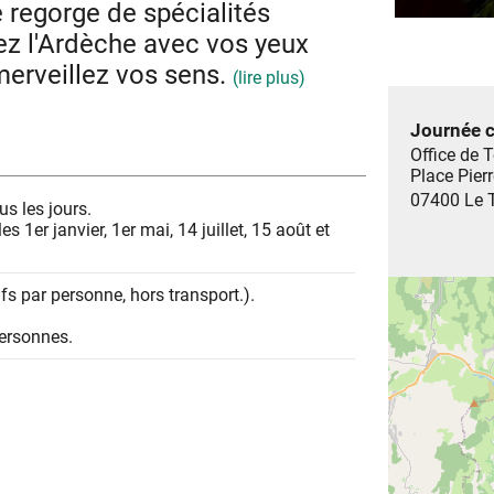
e regorge de spécialités
z l'Ardèche avec vos yeux
merveillez vos sens.
(lire plus)
Journée c
:
village de Valvignères
Office de 
on chez nos vignerons
Place Pier
valorisant les produits ardéchois
07400
Le T
s les jours.
5h30 :
s 1er janvier, 1er mai, 14 juillet, 15 août et
 Fabrique de Nougats
idée du Musée de la
rifs par personne, hors transport.).
n les envies.
personnes.
ransport.