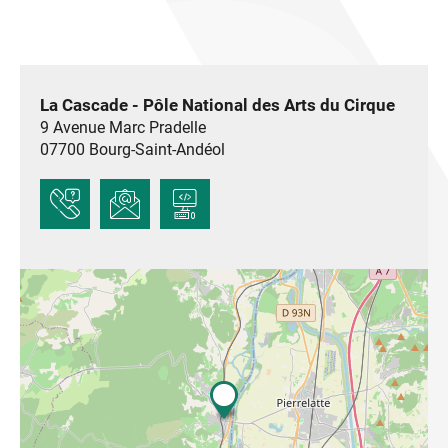
Comédie de Saint-Etienne ou le Centre National des
Arts du Cirque.
Un lieu de Mutualisation : La Cascade accueille le
siège de la compagnie Les nouveaux Nez & Cie et
une pépinière de jeunes entrepreneurs autour des
La Cascade - Pôle National des Arts du Cirque
métiers de la diffusion et de la production.
9 Avenue Marc Pradelle
07700
Bourg-Saint-Andéol