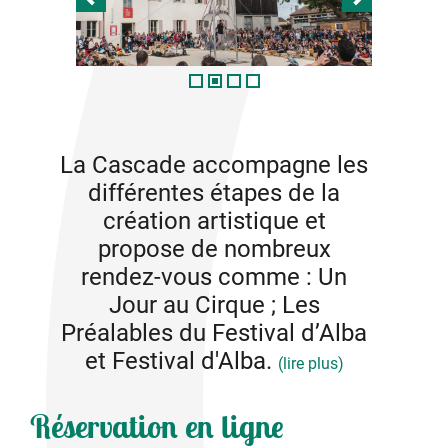
La Cascade accompagne les
différentes étapes de la
création artistique et
propose de nombreux
rendez-vous comme : Un
Jour au Cirque ; Les
Préalables du Festival d’Alba
et Festival d'Alba.
(lire plus)
La Cascade a pour mission l’accompagnement à la
Réservation en ligne
création, la formation et la diffusion autour des arts