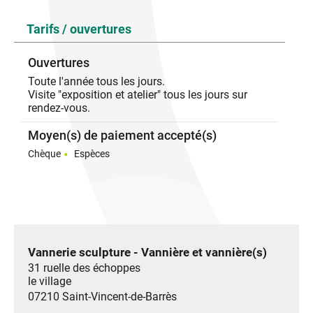
traditionnelles ou inspirées, des objets tressés,
Tarifs / ouvertures
sculptures et pièces uniques au sein de leurs ateliers
voisins. Sur demande, elles réparent et refont à
l'identique vos paniers préférés...
Ouvertures
Pour visiter leurs ateliers, contactez-les!
Toute l'année tous les jours.
Visite "exposition et atelier" tous les jours sur
Stage, travail de groupe, tout est possible.
rendez-vous.
Moyen(s) de paiement accepté(s)
Chèque
Espèces
Vannerie sculpture - Vannière et vannière(s)
31 ruelle des échoppes
le village
07210
Saint-Vincent-de-Barrès