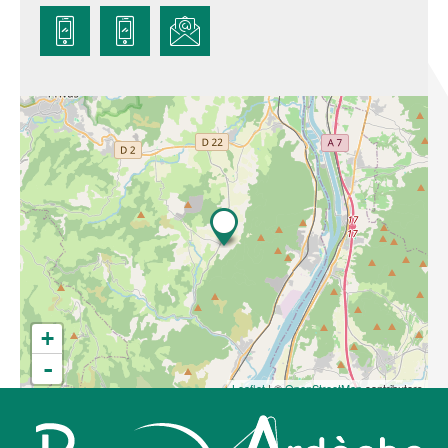
+
-
Leaflet
| ©
OpenStreetMap
contributors