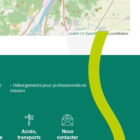
Leaflet
| ©
OpenStreetMap
contributors
e
Hébergements pour professionnels en
mission
Accès,
Nous
ve
transports
contacter