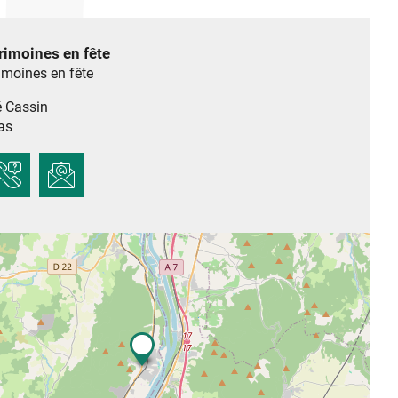
rimoines en fête
imoines en fête
é Cassin
as