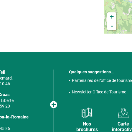
+
-
eil
Quelques suggestions...
 Semard,
Partenaires de l’office de tourism
 10 46
Newsletter Office de Tourisme
Cruas
 Liberté
 59 20
lba-la-Romaine
Nos
Carte
 45 86
brochures
interacti