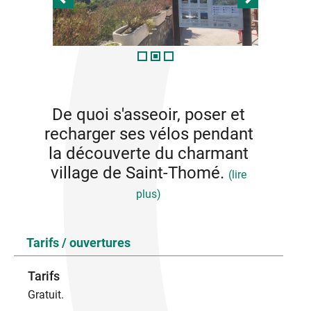
De quoi s'asseoir, poser et
recharger ses vélos pendant
la découverte du charmant
village de Saint-Thomé.
(lire
plus)
Sur place vous trouverez :
Tarifs / ouvertures
- 1 banc
- Panneau d'informations touristiques
- 2 racks pouvant supporter 4 vélos
Tarifs
- 2 borne de recharge VAE
Gratuit.