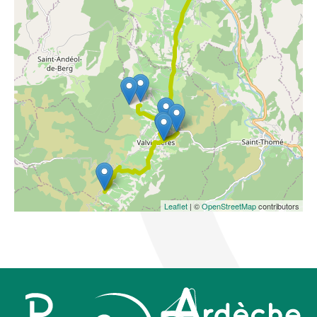
Leaflet
| ©
OpenStreetMap
contributors