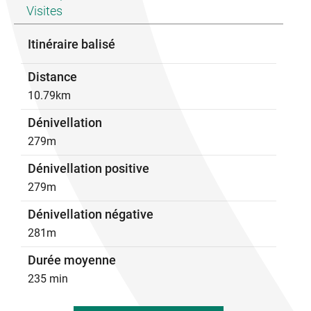
s'ils ne paraissent pas cultivés.
Visites
En cas d'accident, contacter le 112.
Itinéraire balisé
Distance
10.79km
Dénivellation
279m
Dénivellation positive
279m
Dénivellation négative
281m
Durée moyenne
235 min