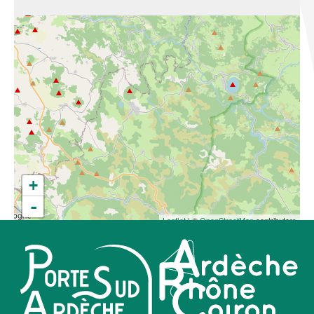
+
-
Leaflet
| ©
OpenStreetMap
contributors