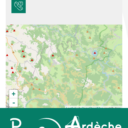
+
-
Leaflet
| ©
OpenStreetMap
contributors