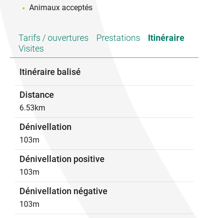
- N'allumez pas de feux.
Animaux acceptés
- Ne cueillez pas les fruits, produits du travail des
agriculteurs. Ne traversez pas les champs, même
s'ils ne paraissent pas cultivés.
Tarifs / ouvertures
Prestations
Itinéraire
Visites
En cas d'accident, contacter le 112.
Itinéraire balisé
Distance
6.53km
Dénivellation
103m
Dénivellation positive
103m
Dénivellation négative
103m