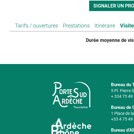
SIGNALER UN PR
Tarifs / ouvertures
Prestations
Itinéraire
Visit
Durée moyenne de vis
Bureau du T
5 Pl. Pierre
+ 334 75 49
Bureau de 
1 Place de la
+33 4 75 49
Bureau d’A