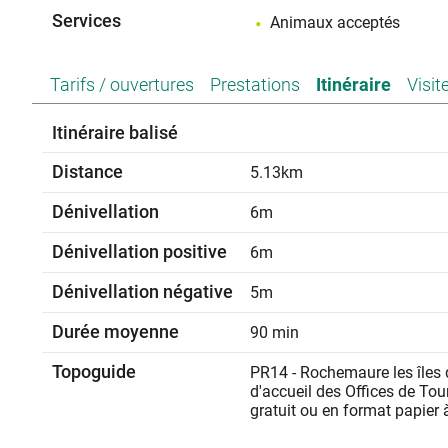
Attitude pendant la r
Services
Animaux acceptés
Pour bien préparer sa randonnée, consultez la météo et s
- Empruntez les sentiers balisés pour votre séc
Tarifs / ouvertures
Prestations
Itinéraire
Visit
- Les forêts traversées sont gérées et entretenues
- Respectez les propriétés privées et le bétail. Pensez à b
Itinéraire balisé
passage.
- Préservez la nature : Emportez vos déchets, même les
Distance
dégrader.
5.13km
- N'allumez pas de
- Ne cueillez pas les fruits, produits du travail des agric
Dénivellation
6m
ne paraissent pas c
Dénivellation positive
6m
En cas d'accident, conta
Dénivellation négative
5m
Durée moyenne
90 min
Topoguide
PR14 - Rochemaure les îles 
d'accueil des Offices de To
gratuit ou en format papier à