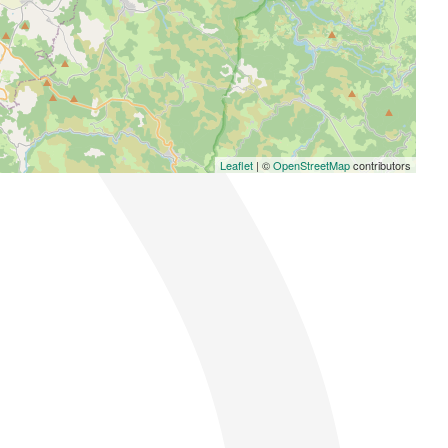
Leaflet
| ©
OpenStreetMap
contributors