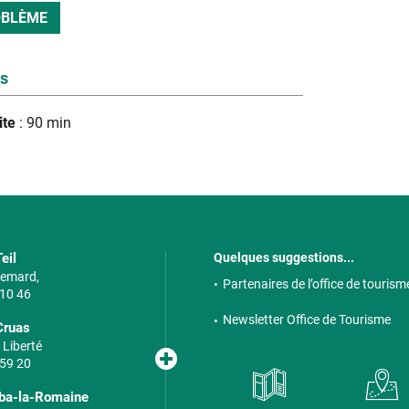
OBLÈME
es
ite
: 90 min
eil
Quelques suggestions...
 Semard,
Partenaires de l’office de tourism
 10 46
Newsletter Office de Tourisme
Cruas
 Liberté
 59 20
lba-la-Romaine