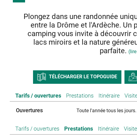
Plongez dans une randonnée unique
entre la Drôme et l'Ardèche. Un 
camping vous invite à découvrir c
lacs miroirs et la nature génér
parfaite.
(lir
Bienvenue dans cette aventure au cœur d'un territoire en
Cette boucle sans difficulté vous guidera à travers des 
TÉLÉCHARGER LE TOPOGUIDE
du camping pour commencer votre périple avec une vue 
reflétant la quiétude de cette
Tarifs / ouvertures
Prestations
Itinéraire
Visit
L'atmosphère calme invite à l'observation des petites gren
verdoyants. Poursuivez votre parcours, traversez une petit
perspective magique sur Rochemaure et son château m
Ouvertures
Toute l'année tous les jours.
expérience à part. Laissez-vous séduire par ce coin de 
Drôme et l'Ardèche se rencontrent harmonieusement. Un c
et laissez-vous guider par la magie de ce bout de territoi
Tarifs / ouvertures
Prestations
Itinéraire
Visit
inoubliable.