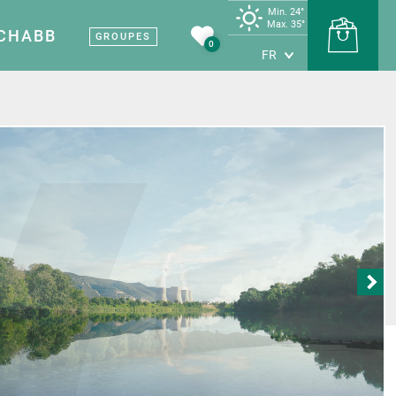
Min. 24°
Max. 35°
 CHABB
GROUPES
0
FR
Terre de vin
Carte touristique
Sites et musées
l Vignobles et
Nos sites et musées
uvertes
e
Patrimoine médiéval
ines viticoles
Les grottes
producteurs
Terre d’industrie
étapes savoureuses
tes et artisans
rte