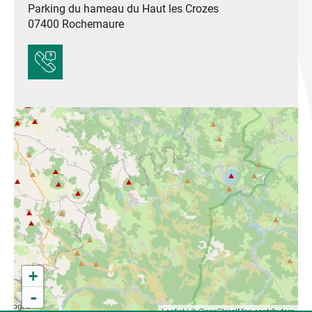
Parking du hameau du Haut les Crozes
07400
Rochemaure
+
-
Leaflet
| ©
OpenStreetMap
contributors