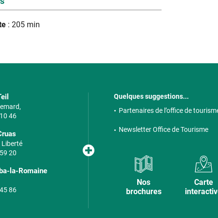
es
te
: 205 min
eil
Quelques suggestions...
 Semard,
Partenaires de l’office de tourism
 10 46
Newsletter Office de Tourisme
Cruas
 Liberté
 59 20
lba-la-Romaine
Nos
Carte
 45 86
brochures
interacti