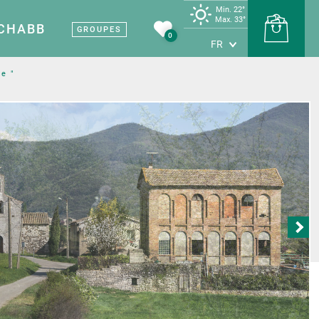
Min. 22°
Max. 33°
 CHABB
GROUPES
0
FR
te "
Terre de vin
Carte touristique
Sites et musées
l Vignobles et
Nos sites et musées
uvertes
e
Patrimoine médiéval
ines viticoles
Les grottes
producteurs
Terre d’industrie
étapes savoureuses
tes et artisans
rte