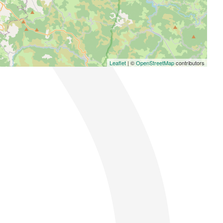
Leaflet
| ©
OpenStreetMap
contributors