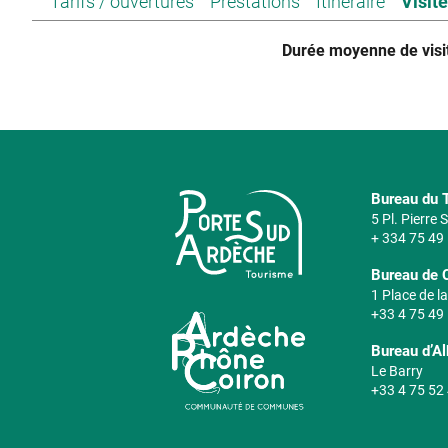
Tarifs / ouvertures
Prestations
Itinéraire
Visit
Durée moyenne de visi
Bureau du T
5 Pl. Pierre
+ 334 75 49
Bureau de 
1 Place de la
+33 4 75 49
Bureau d’A
Le Barry
+33 4 75 52