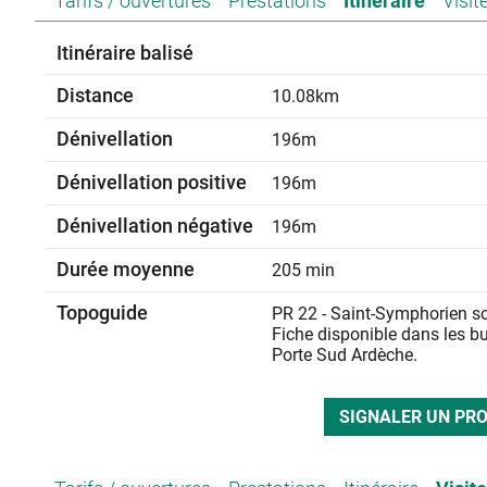
Tarifs / ouvertures
Prestations
Itinéraire
Visit
Itinéraire balisé
Distance
10.08km
Dénivellation
196m
Dénivellation positive
196m
Dénivellation négative
196m
Durée moyenne
205 min
Topoguide
PR 22 - Saint-Symphorien s
Fiche disponible dans les b
Porte Sud Ardèche.
SIGNALER UN PR