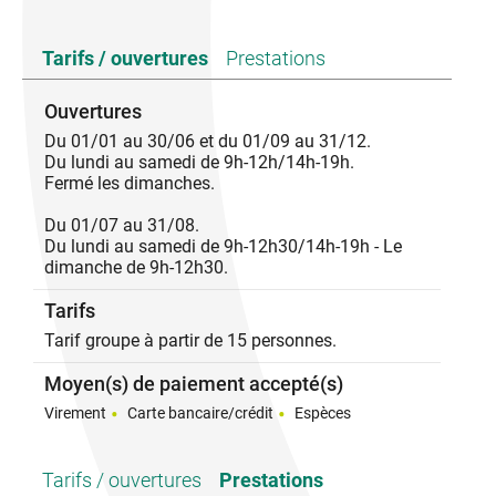
Créé dans les années 50, la cave coopérative
Tarifs / ouvertures
Prestations
possède une histoire riche et une grande expérience.
Son terroir s’étend maintenant sur six communes
Alba la Romaine, Aubignas, St Jean Le Centenier, St
Ouvertures
Pons, St Thomé et Le Teil et compte plus de 500
Du 01/01 au 30/06 et du 01/09 au 31/12.
hectares. L’espace de vente créée en 1996 et rénové
Du lundi au samedi de 9h-12h/14h-19h.
en 2017 vous accueille toute l’année dans une
Fermé les dimanches.
ambiance chaleureuse. Venez découvrir et déguster
nos cuvées emblématiques comme la cuvée Chaud-
Du 01/07 au 31/08.
Abri en 100% Syrah ou la cuvée Alba Terra en 100%
Du lundi au samedi de 9h-12h30/14h-19h - Le
Viognier. Notre équipe se tient à votre écoute et vous
dimanche de 9h-12h30.
partagera sa passion pour le travail de nos
vignerons et de notre œnologue. Vous voulez passer
Tarifs
un moment privilégié entre collègues de travail,
amis ou familles ? N’hésitez pas à nous contacter
Tarif groupe à partir de 15 personnes.
pour connaitre nos offres personnalisées.
Moyen(s) de paiement accepté(s)
En espérant vous voir bientôt au Caveau d’Alba la
Virement
Carte bancaire/crédit
Espèces
Romaine !
Tarifs / ouvertures
Prestations