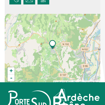
+
-
Leaflet
| ©
OpenStreetMap
contributors