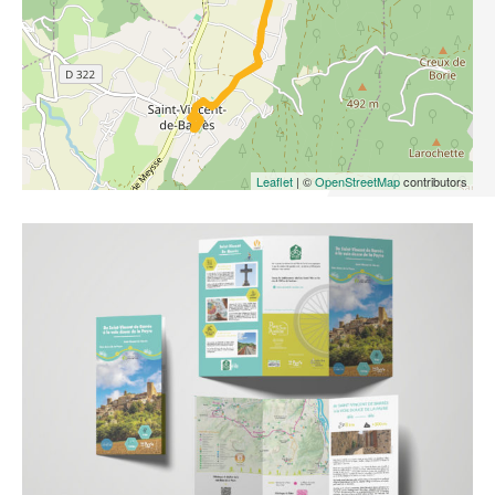
Leaflet
| ©
OpenStreetMap
contributors