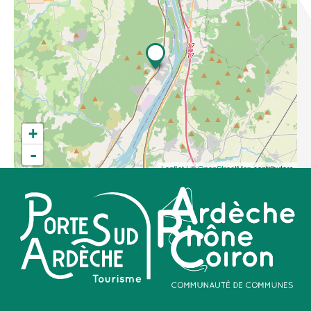
+
-
Leaflet
| ©
OpenStreetMap
contributors