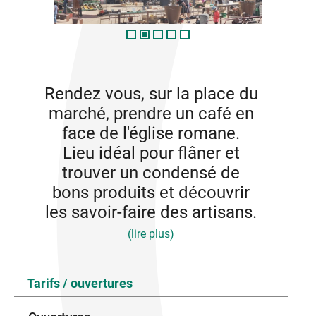
Rendez vous, sur la place du
marché, prendre un café en
face de l'église romane.
Lieu idéal pour flâner et
trouver un condensé de
bons produits et découvrir
les savoir-faire des artisans.
(lire plus)
Fruits et légumes de saison, fromages, rôtisserie,
Tarifs / ouvertures
stand de vêtements pour femme et homme prenez
le temps de venir à leur rencontre...