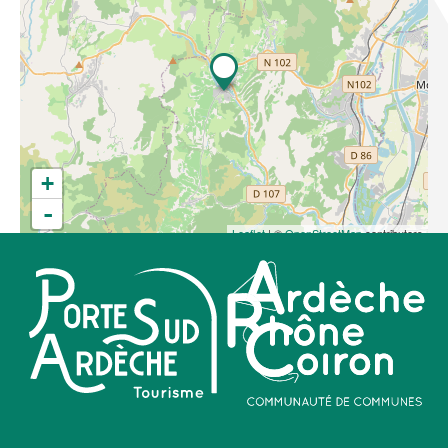
+
-
Leaflet
| ©
OpenStreetMap
contributors