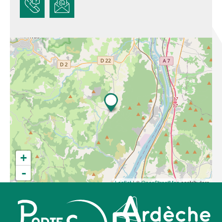
+
-
Leaflet
| ©
OpenStreetMap
contributors