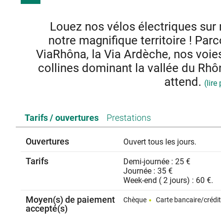
Louez nos vélos électriques sur 
notre magnifique territoire ! Parc
ViaRhôna, la Via Ardèche, nos voie
collines dominant la vallée du Rhô
attend.
(lire
Nous pouvons vous livrer les vélos directement. Différe
Tarifs / ouvertures
Prestations
Casque et antiv
Depuis 2024 : Nous avons pensez aux familles avec tout pe
Ouvertures
Ouvert tous les jours.
nous proposons une remorque pour qu'ils puissent partag
paysages incroyables de 
Tarifs
Demi-journée : 25 €
Vos ados de 8 - 12 ans ne seront pas en reste, car
Journée : 35 €
Week-end ( 2 jours) : 60 €.
Moyen(s) de paiement
Chèque
Carte bancaire/crédi
accepté(s)