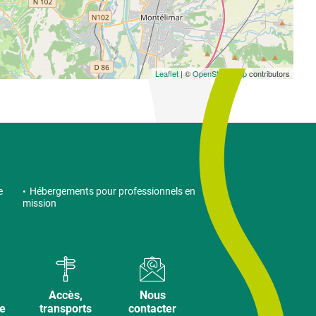
Leaflet
| ©
OpenStreetMap
contributors
e
Hébergements pour professionnels en
mission
Accès,
Nous
ve
transports
contacter