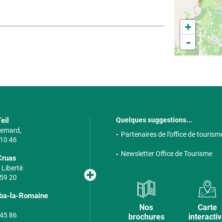
+
-
eil
Quelques suggestions...
 Semard,
Partenaires de l’office de tourism
 10 46
Newsletter Office de Tourisme
Cruas
 Liberté
 59 20
lba-la-Romaine
Nos
Carte
 45 86
brochures
interacti