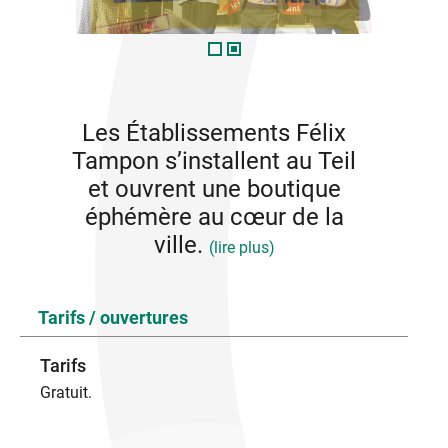
Les Établissements Félix
Tampon s’installent au Teil
et ouvrent une boutique
éphémère au cœur de la
ville.
(lire plus)
À l’intérieur s’y cache le plus petit théâtre du monde.
Tarifs / ouvertures
Poussez la porte et laissez-vous choyer par les
tenanciers qui servent le café, poussent la
chansonnette ou vous convient pour des entresorts
Tarifs
clownesques et musicaux.
Gratuit.
Cette boutique est un syndicat d’initiatives
déconcertantes, une épicerie fine où tous les