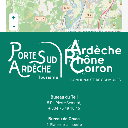
Un projet produit par Les Nouveaux Nez & Cie et
coordonné par la Cascade, Pôle National Cirque,
dans le cadre de la Convention Territoriale
+
d’Éducation Artistique et Culturelle de la
Communauté de communes Ardèche Rhône Coiron.
-
Leaflet
| ©
OpenStreetMap
contributors
Bureau du Teil
5 Pl. Pierre Semard,
+ 334 75 49 10 46
Bureau de Cruas
1 Place de la Liberté