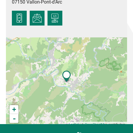
07150
Vallon-Pont-d'Arc
+
-
Leaflet
| ©
OpenStreetMap
contributors