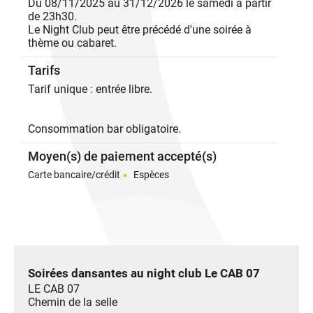
Du 08/11/2025 au 31/12/2026 le samedi à partir
fête en immersion totale
de 23h30.
Le Night Club peut être précédé d'une soirée à
Cette soirée club peut être précédée d’un dîner-
thème ou cabaret.
spectacle cabaret ou d’une soirée à thème (SBK,
spectacle, concert…).
Tarifs
Un programme complet pour celles et ceux qui
veulent vivre une nuit sans interruption, de la scène
Tarif unique : entrée libre.
au dancefloor
Une fois par mois, le Night Club se réinvente avec
Consommation bar obligatoire.
une soirée exclusive "one shot" :
Ladies Night, Soirée Neige, Ambiance tropicale, ou
Moyen(s) de paiement accepté(s)
autres surprises... Suivez la programmation pour ne
Carte bancaire/crédit
Espèces
rien manquer.
DJ Thomas aux platines : house, remixes, hits du
moment, ambiance festive garantie.
✅ Entrée libre
CAB 07 – Vallon-Pont-d’Arc
Suivez la programmation et posez vos questions :
Soirées dansantes au night club Le CAB 07
– Instagram : @club.bycab07
LE CAB 07
– Messenger : CAB 07
Chemin de la selle