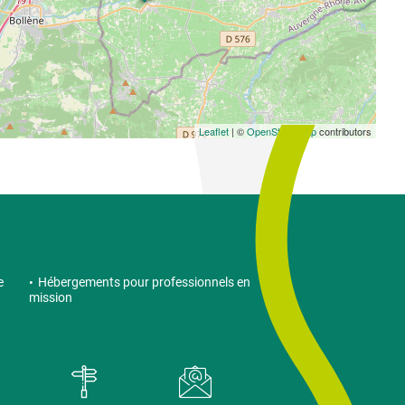
Leaflet
| ©
OpenStreetMap
contributors
e
Hébergements pour professionnels en
mission