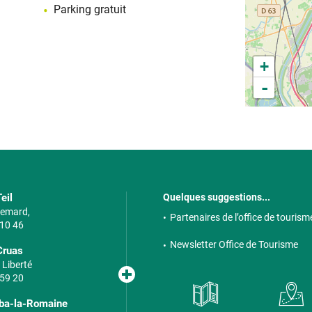
Parking gratuit
+
-
eil
Quelques suggestions...
 Semard,
Partenaires de l’office de tourism
 10 46
Newsletter Office de Tourisme
Cruas
 Liberté
 59 20
lba-la-Romaine