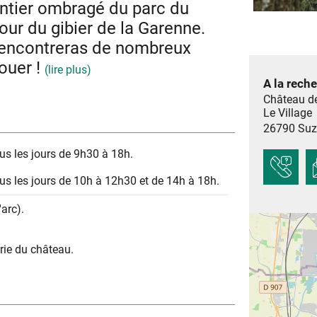
sentier ombragé du parc du
ur du gibier de la Garenne.
 rencontreras de nombreux
jouer !
(lire plus)
A la rech
Château d
s ombragés du château !
Le Village
26790
Suz
s les jours de 9h30 à 18h.
s les jours de 10h à 12h30 et de 14h à 18h.
'arc).
rie du château.