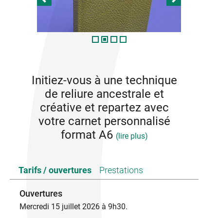
Initiez-vous à une technique
de reliure ancestrale et
créative et repartez avec
votre carnet personnalisé
format A6
(lire plus)
Chaque participant dispose d’un large choix de
Tarifs / ouvertures
Prestations
papiers aux motifs et couleurs variées pour
composer un carnet personnalisé avec la technique
de la reliure emboîtée. Simple et élégante, c'est la
Ouvertures
reliure que l'on croise le plus couramment. Elle
Mercredi 15 juillet 2026 à 9h30.
incarne l'équilibre parfait entre esthétique et
praticité.