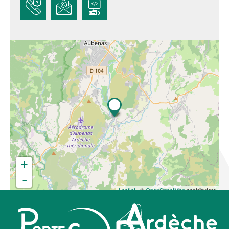
+
-
Leaflet
| ©
OpenStreetMap
contributors