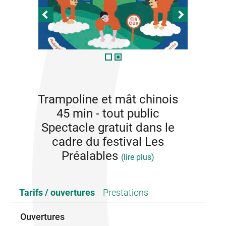
Trampoline et mât chinois
45 min - tout public
Spectacle gratuit dans le
cadre du festival Les
Préalables
(lire plus)
Deux Pierres d’Un Coup met en scène deux
Tarifs / ouvertures
Prestations
éclaireurs perdus dans un lieu fantaisiste. Entre un
camion, un trampoline et un mât chinois, ces
acrobates explorent et composent une étonnante
Ouvertures
partition chorégraphique où le bond devient quête