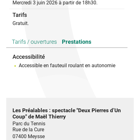
Mercredi 3 juin 2026 à partir de 18h30.
d’identité. Guidés par la magie et la curiosité, ils ne
cherchent pas la réussite, mais l'expérience brute.
Tarifs
Dans ce terrain de jeu, l’entraide et l’altruisme
priment sur la performance. Bien qu’ils refusent
Gratuit.
l’unité, c’est ensemble qu’ils font corps.
Artistes : Maël Thierry et Andréa Cutri
Tarifs / ouvertures
Prestations
Technique : Pablo Fraile
Production : Cécile Pichon
Accessibilité
Accessible en fauteuil roulant en autonomie
Les Préalables : spectacle "Deux Pierres d’Un
Coup" de Maël Thierry
Parc du Tennis
Rue de la Cure
07400
Meysse