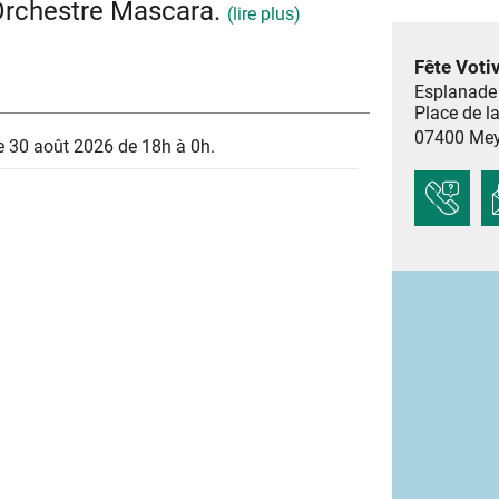
Orchestre Mascara.
(lire plus)
Fête Voti
ées de bals ainsi que le feu d'artifice.
estauration
Esplanade 
Place de l
07400
Mey
 30 août 2026 de 18h à 0h.