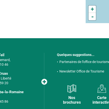
+
-
eil
Quelques suggestions...
 Semard,
Partenaires de l’office de tourism
 10 46
Newsletter Office de Tourisme
Cruas
 Liberté
 59 20
lba-la-Romaine
Nos
Carte
 45 86
brochures
interacti