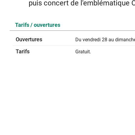
puis concert de l'emblématique 
La commune sera animée par les manèges, les 2 soir
Tarifs / ouvertures
Sur place buvette et r
Ouvertures
Du vendredi 28 au dimanche
Tarifs
Gratuit.