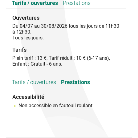
Tarifs / ouvertures
Prestations
Tous les jours à 11h30, du 4 juillet au 30 août 2026
-
Des nobles de toute la Provence arrivent à Grignan
Ouvertures
pour accompagner le Comte auprès du Roi. Mais
Du 04/07 au 30/08/2026 tous les jours de 11h30
l’art d’être courtisan s’apprend surtout si l’on veut
à 12h30.
survivre à la Cour. Auprès du maître d’hôtel ou de la
Tous les jours.
dame de compagnie, apprenez comment vous
comporter, vous habiller, vous tenir à table ou
Tarifs
converser.
-
Plein tarif : 13 €, Tarif réduit : 10 € (6-17 ans),
• Plein tarif : 13 € | Tarif réduit 10 € (6-17 ans) |
Enfant : Gratuit - 6 ans.
Gratuit – 6 ans
• A partir de 6 ans, enfant accompagné d’un adulte |
Durée 1h | Limité à 25 personnes
Tarifs / ouvertures
Prestations
• Réservations : chateaudegrignan.fr
Accessibilité
Non accessible en fauteuil roulant