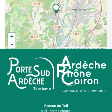
+
-
Leaflet
| ©
OpenStreetMap
contributors
Bureau du Teil
5 Pl. Pierre Semard,