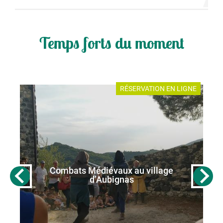
Temps forts du moment
E
RÉSERVATION EN LIGNE
Combats Médiévaux au village
d’Aubignas