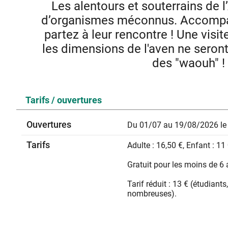
Les alentours et souterrains de 
d’organismes méconnus. Accompag
partez à leur rencontre ! Une visit
les dimensions de l'aven ne seront 
des "waouh" !
Au-delà des célèbres chauves-souris, ce sont des ins
Tarifs / ouvertures
composent un véritable écosystème souterrain. Accompag
mettre un œil sur l’invisible, venez mettre un brin
Ouvertures
Du 01/07 au 19/08/2026 le 
Tarifs
Adulte : 16,50 €, Enfant : 11
Gratuit pour les moins de 6 
Tarif réduit : 13 € (étudian
nombreuses).