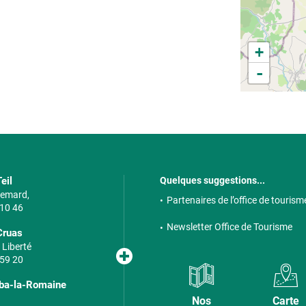
+
-
eil
Quelques suggestions...
 Semard,
Partenaires de l’office de tourism
 10 46
Newsletter Office de Tourisme
Cruas
 Liberté
 59 20
lba-la-Romaine
Nos
Carte