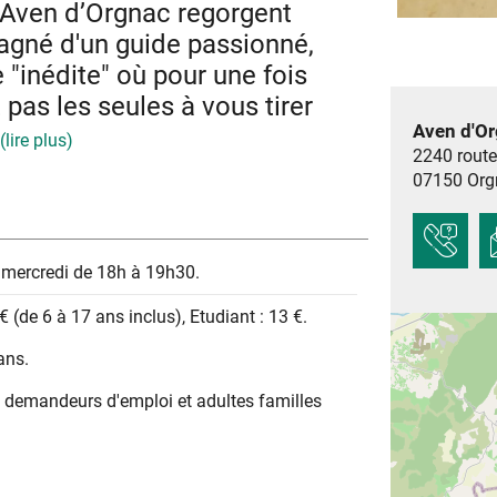
l’Aven d’Orgnac regorgent
né d'un guide passionné,
e "inédite" où pour une fois
pas les seules à vous tirer
Aven d'Org
(lire plus)
2240 route
07150
Org
ectes, des crustacés et autres animaux qui
né d'un guide et de quelques supports, venez
 de lumière sur la faune de l’obscurité.
mercredi de 18h à 19h30.
 € (de 6 à 17 ans inclus), Etudiant : 13 €.
ans.
ts, demandeurs d'emploi et adultes familles