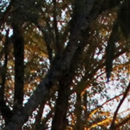
professionnels
Domaines
en
viticoles
déplacement
Aires camping-
cars