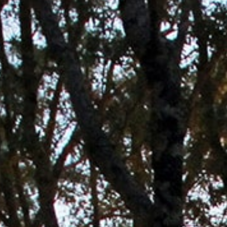
Ardèche
Rhône Coiron
Taxe de séjour