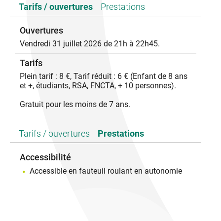
Tarifs / ouvertures
Prestations
retrouve accusé à tort et poursuivi à travers l’Écosse.
Espions, faux policiers, quiproquos et situations
absurdes s’enchaînent dans une course-poursuite
Ouvertures
aussi haletante que joyeusement décalée.
Vendredi 31 juillet 2026 de 21h à 22h45.
Le spectacle repose sur un jeu très vivant, un décor
léger fabriqué à vue, de la musique et des chants, et
Tarifs
beaucoup d’inventivité.
Plein tarif : 8 €, Tarif réduit : 6 € (Enfant de 8 ans
et +, étudiants, RSA, FNCTA, + 10 personnes).
Gratuit pour les moins de 7 ans.
Tarifs / ouvertures
Prestations
Accessibilité
Accessible en fauteuil roulant en autonomie