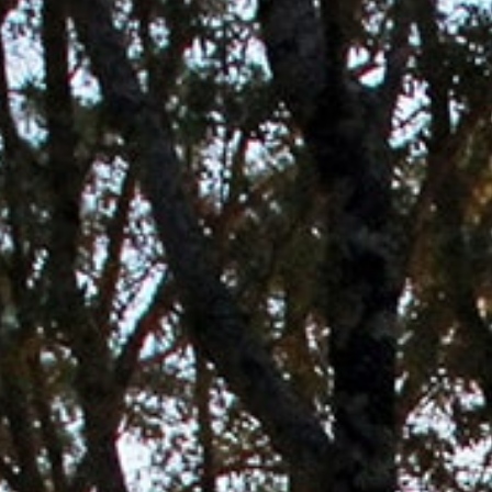
Ardèche
Rhône Coiron
Taxe de séjour