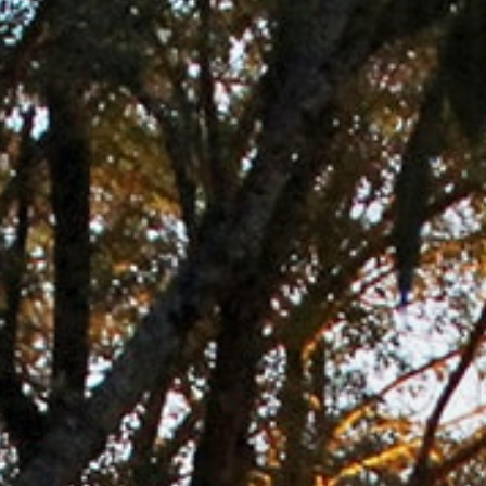
professionnels
Domaines
en
viticoles
déplacement
Aires camping-
cars