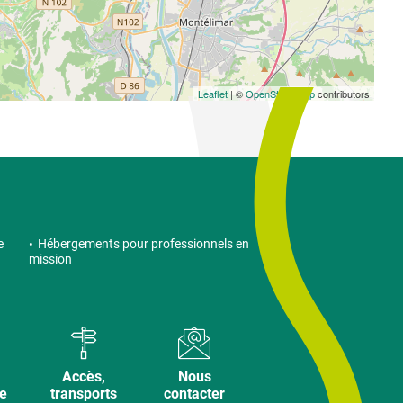
Leaflet
| ©
OpenStreetMap
contributors
e
Hébergements pour professionnels en
mission
Accès,
Nous
ve
transports
contacter