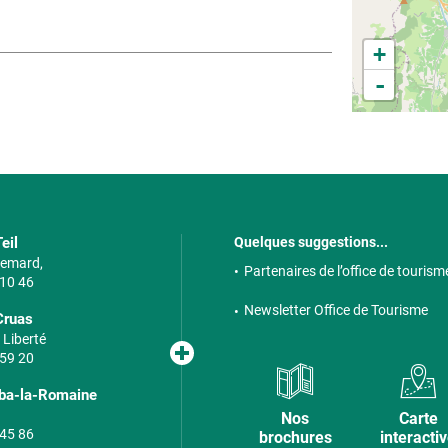
+
-
eil
Quelques suggestions...
 Semard,
Partenaires de l’office de tourism
 10 46
Newsletter Office de Tourisme
Cruas
 Liberté
 59 20
lba-la-Romaine
Nos
Carte
 45 86
brochures
interacti