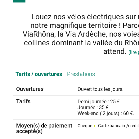
Louez nos vélos électriques sur 
notre magnifique territoire ! Parc
ViaRhôna, la Via Ardèche, nos voie
collines dominant la vallée du Rhô
attend.
(lire
Nous pouvons vous livrer les vélos directement. Différe
Tarifs / ouvertures
Prestations
Casque et antiv
Depuis 2024 : Nous avons pensez aux familles avec tout pe
Ouvertures
Ouvert tous les jours.
nous proposons une remorque pour qu'ils puissent partag
paysages incroyables de 
Tarifs
Demi-journée : 25 €
Vos ados de 8 - 12 ans ne seront pas en reste, car
Journée : 35 €
Week-end ( 2 jours) : 60 €.
Moyen(s) de paiement
Chèque
Carte bancaire/crédi
accepté(s)