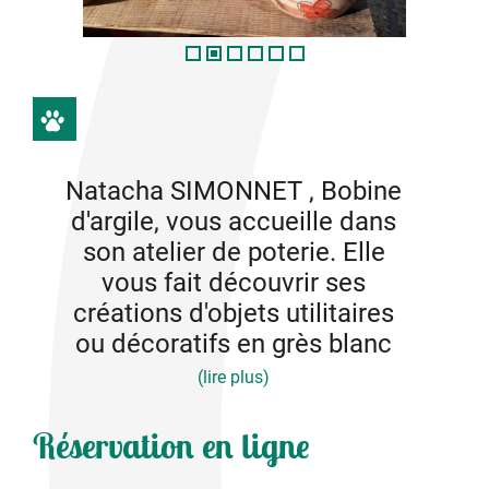
Natacha SIMONNET , Bobine
d'argile, vous accueille dans
son atelier de poterie. Elle
vous fait découvrir ses
créations d'objets utilitaires
ou décoratifs en grès blanc
(lire plus)
Visite sur rendez-vous.
Réservation en ligne
Inspirée par la nature , amatrice de couleurs vives et