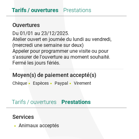
d'objets décorés, la céramique m'offre une
possibilité d'expression riche.
Tarifs / ouvertures
Prestations
Petites bêtes, oiseaux, champignons, mousse,
feuilles et fleurs imaginaires s'invitent sur mes
Ouvertures
poteries au grès des envies et de l'inspiration.
Je réalise tout type de produits d'art de la table, des
Du 01/01 au 23/12/2025.
plats de cuisson, des pots pour les plantes et des
Atelier ouvert en journée du lundi au vendredi,
objets d'ornement.
(mercredi une semaine sur deux)
Appeler pour programmer une visite ou pour
Je propose des cours de modelage adulte (vendredi
s'assurer de l'ouverture au moment souhaité.
après midi, samedi matin) et enfant ou
Fermé les jours fériés.
parent/enfant(mercredi matin)
Moyen(s) de paiement accepté(s)
Chèque
Espèces
Paypal
Virement
Tarifs / ouvertures
Prestations
Services
Animaux acceptés